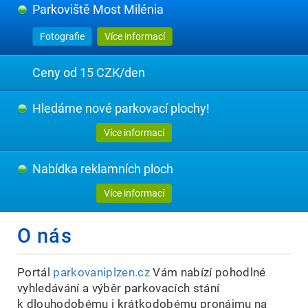
Parkoviště Most Milénia
Fotografie
Více informací
Ceny od 15 CZK/den
Hledáme nové parkovací plochy!
Více informací
Nabídka reklamních ploch
Více informací
O nás
Portál
parkovaniplzen.cz
Vám nabízí pohodlné
vyhledávání a výběr parkovacích stání
k dlouhodobému i krátkodobému pronájmu na