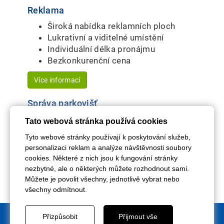
Reklama
Široká nabídka reklamních ploch
Lukrativní a viditelné umístění
Individuální délka pronájmu
Bezkonkurenční cena
Více informací
Správa parkovišť
Marketingový, právní i technický
Tato webová stránka používá cookies
servis
Tyto webové stránky používají k poskytování služeb,
Kompletní správa rezervací a plateb
personalizaci reklam a analýze návštěvnosti soubory
Plnohodnotný provoz parkovišť
cookies. Některé z nich jsou k fungování stránky
Úspora nákladů a vyšší efektivita
nezbytné, ale o některých můžete rozhodnout sami.
Můžete je povolit všechny, jednotlivě vybrat nebo
Více informací
všechny odmítnout.
Přizpůsobit
Přijmout vše
© 2016 - 2026 Parkování v Plzni - pronájem parkovacích míst | Tel: